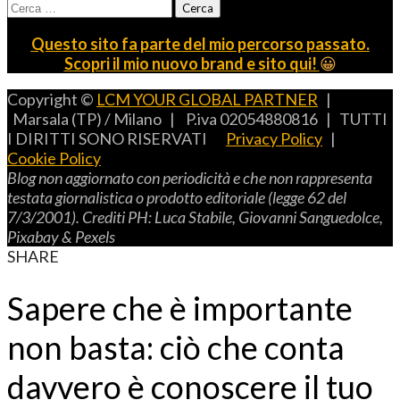
Ricerca
per:
Questo sito fa parte del mio percorso passato.
Scopri il mio nuovo brand e sito qui!
😀
Copyright ©
LCM YOUR GLOBAL PARTNER
|
Marsala (TP) / Milano | P.iva 02054880816 | TUTTI
I DIRITTI SONO RISERVATI
Privacy Policy
|
Cookie Policy
B
log non aggiornato con periodicità e che non rappresenta
testata giornalistica o prodotto editoriale (legge 62 del
7/3/2001).
C
rediti
PH: L
uca
S
tabile,
G
iovanni
S
anguedolce
,
P
ixabay
& P
exels
SHARE
Sapere che è importante
non basta: ciò che conta
davvero è conoscere il tuo