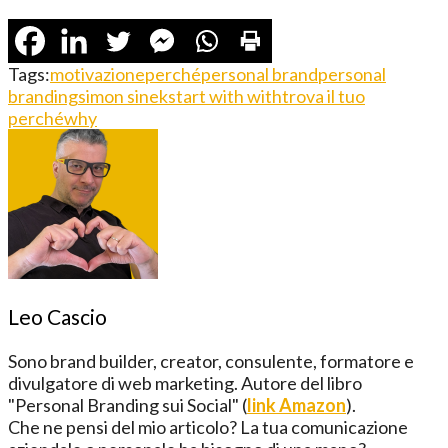
Tags:
motivazione
perché
personal brand
personal
branding
simon sinek
start with with
trova il tuo
perché
why
Leo Cascio
Sono brand builder, creator, consulente, formatore e
divulgatore di web marketing. Autore del libro
"Personal Branding sui Social" (
link Amazon
).
Che ne pensi del mio articolo? La tua comunicazione