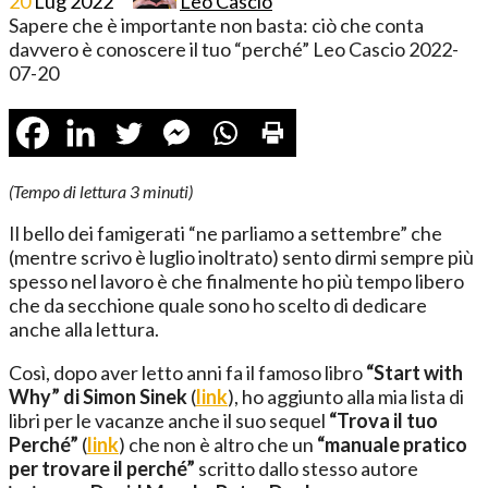
20
Lug
2022
Leo Cascio
Sapere che è importante non basta: ciò che conta
davvero è conoscere il tuo “perché”
Leo Cascio
2022-
07-20
(Tempo di lettura
3
minuti)
Il bello dei famigerati “ne parliamo a settembre” che
(mentre scrivo è luglio inoltrato) sento dirmi sempre più
spesso nel lavoro è che finalmente ho più tempo libero
che da secchione quale sono ho scelto di dedicare
anche alla lettura.
Così, dopo aver letto anni fa il famoso libro
“Start with
Why” di Simon Sinek
(
link
), ho aggiunto alla mia lista di
libri per le vacanze anche il suo sequel
“Trova il tuo
Perché”
(
link
) che non è altro che un
“manuale pratico
per trovare il perché”
scritto dallo stesso autore