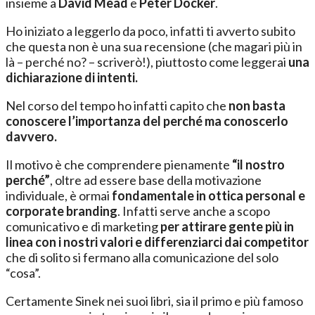
insieme a
David Mead
e
Peter Docker
.
Ho iniziato a leggerlo da poco, infatti ti avverto subito
che questa non è una sua recensione (che magari più in
là – perché no? – scriverò!), piuttosto come leggerai
una
dichiarazione di intenti.
Nel corso del tempo ho infatti capito che
non basta
conoscere l’importanza del perché ma conoscerlo
davvero.
Il motivo è che comprendere pienamente
“il nostro
perché”
, oltre ad essere base della motivazione
individuale, è ormai
fondamentale in ottica personal e
corporate branding
. Infatti serve anche a scopo
comunicativo e di marketing
per attirare gente più in
linea con i nostri valori e differenziarci dai competitor
che di solito si fermano alla comunicazione del solo
“cosa”.
Certamente Sinek nei suoi libri, sia il primo e più famoso