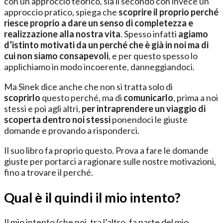
con un approccio teorico, sia il secondo con invece un
approccio pratico, spiega che
scoprire il proprio perché
riesce proprio a dare un senso di completezza e
realizzazione alla nostra vita
. Spesso infatti
agiamo
d’istinto motivati da un perché che è già in noi ma di
cui non siamo consapevoli
, e per questo spesso lo
applichiamo in modo incoerente, danneggiandoci.
Ma Sinek dice anche che non si tratta solo di
scoprirlo
questo perché, ma di
comunicarlo
, prima a noi
stessi e poi agli altri,
per intraprendere un viaggio di
scoperta dentro noi stessi
ponendoci le giuste
domande e provando a risponderci.
Il suo libro fa proprio questo. Prova a fare le domande
giuste per portarci a ragionare sulle nostre motivazioni,
fino a trovare il perché.
Qual è il quindi il mio intento?
Il mio intento (che poi, tra l’altro, fa parte del mio