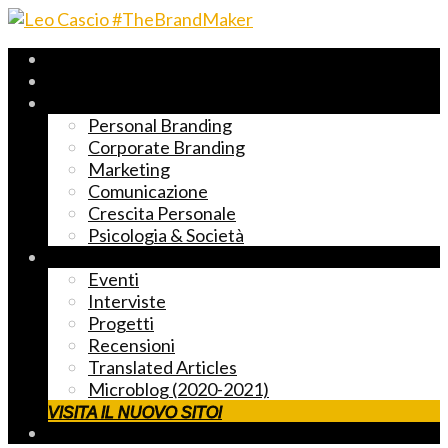
Archivio 2017-2023
Fast Reading
Temi principali
Personal Branding
Corporate Branding
Marketing
Comunicazione
Crescita Personale
Psicologia & Società
Altre cose markettose
Eventi
Interviste
Progetti
Recensioni
Translated Articles
Microblog (2020-2021)
VISITA IL NUOVO SITO!