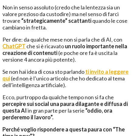
Non in senso assoluto (credo che la lentezza sia un
valore prezioso da custodire) ma nel senso di farci
trovare
“strategicamente” scattanti
quando le cose
cambiano in fretta.
Per dire: da qualche mese non si parla che di AI, con
ChatGPT
che si è ricavato
un ruolo importante nella
creazione di contenuti
(e poche ore fa è uscita la
versione 4 ancora più potente).
Se non hai idea di cosa sto parlando
ti invito a leggere
qui
(ed non è l’unico articolo che ho dedicato al tema
dell’intelligenza artificiale).
Ecco, purtroppo da qualche tempo non si fa che
percepire sui social una paura dilagante e diffusa di
questa AI
in gran parte per la serie
“oddio, ora
perderemo il lavoro”.
Perché voglio rispondere a questa paura con “The