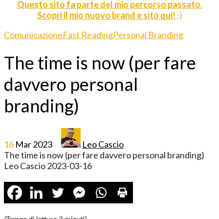
Questo sito fa parte del mio percorso passato.
Scopri il mio nuovo brand e sito qui!
:)
Comunicazione
Fast Reading
Personal Branding
The time is now (per fare
davvero personal
branding)
16
Mar
2023
Leo Cascio
The time is now (per fare davvero personal branding)
Leo Cascio
2023-03-16
(Tempo di lettura
3
minuti)