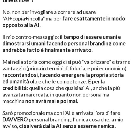
time is now”?
No, non per invogliare a correre ad usare
“AI+copia+incolla” ma per
fare esattamente in modo
opposto alla AI.
Il mio contro-messaggio:
il tempo di essere umani e
dimostrarsi umani facendo personal branding come
andrebbe fatto è finalmente arrivato.
Mai nella storia come oggi ci si può “valorizzare” e trarne
vantaggio (prima in termini di fiducia, e poi economico)
raccontandosi, facendo emergere la propria storia
ed umanità
oltre che le competenze. E per la
credibilità
: quella cosa che qualsiasi AI, anche la più
avanzata mai creata, in quanto non persona ma
macchina
non avrà mai e poi mai.
Sarò promozionale ma con l’AI è arrivata l’ora di fare
DAVVERO
personal branding: l’unica cosa che, a mio
avviso,
ci salverà dalla AI senza esserne nemica.