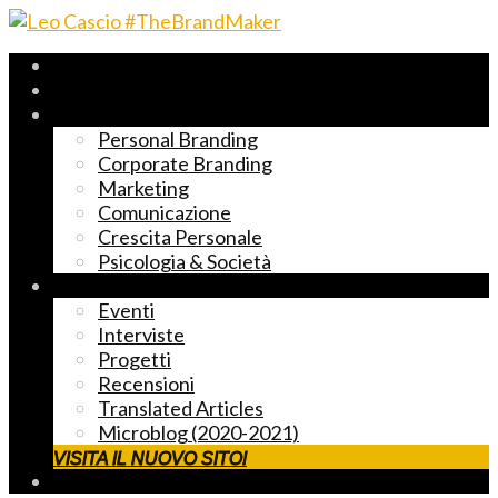
Archivio 2017-2023
Fast Reading
Temi principali
Personal Branding
Corporate Branding
Marketing
Comunicazione
Crescita Personale
Psicologia & Società
Altre cose markettose
Eventi
Interviste
Progetti
Recensioni
Translated Articles
Microblog (2020-2021)
VISITA IL NUOVO SITO!