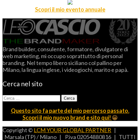
Scopri il mio evento annuale
Brand builder, consulente, formatore, divulgatore di
web marketing, mi occupo soprattutto di personal
branding. Nel tempo libero siciliano col pallino per
Milano, la lingua inglese, i videogiochi, marito e papà.
Cerca nel sito
Ricerca
per:
Questo sito fa parte del mio percorso passato.
Scopri il mio nuovo brand e sito qui!
😀
Copyright ©
LCM YOUR GLOBAL PARTNER
|
Marsala (TP) / Milano | P.iva 02054880816 | TUTTI