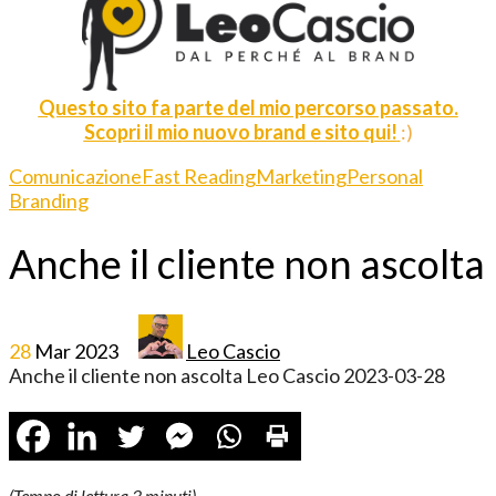
Questo sito fa parte del mio percorso passato.
Scopri il mio nuovo brand e sito qui!
:)
Comunicazione
Fast Reading
Marketing
Personal
Branding
Anche il cliente non ascolta
28
Mar
2023
Leo Cascio
Anche il cliente non ascolta
Leo Cascio
2023-03-28
(Tempo di lettura
3
minuti)