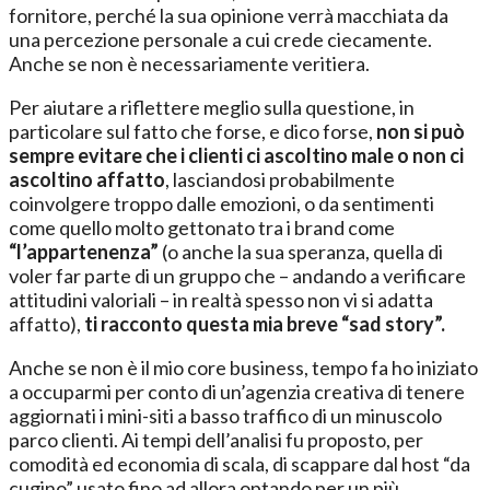
fornitore, perché la sua opinione verrà macchiata da
una percezione personale a cui crede ciecamente.
Anche se non è necessariamente veritiera.
Per aiutare a riflettere meglio sulla questione, in
particolare sul fatto che forse, e dico forse,
non si può
sempre evitare che i clienti ci ascoltino male o non ci
ascoltino affatto
, lasciandosi probabilmente
coinvolgere troppo dalle emozioni, o da sentimenti
come quello molto gettonato tra i brand come
“l’appartenenza”
(o anche la sua speranza, quella di
voler far parte di un gruppo che – andando a verificare
attitudini valoriali – in realtà spesso non vi si adatta
affatto),
ti racconto questa mia breve “sad story”.
Anche se non è il mio core business, tempo fa ho iniziato
a occuparmi per conto di un’agenzia creativa di tenere
aggiornati i mini-siti a basso traffico di un minuscolo
parco clienti. Ai tempi dell’analisi fu proposto, per
comodità ed economia di scala, di scappare dal host “da
cugino” usato fino ad allora optando per un più