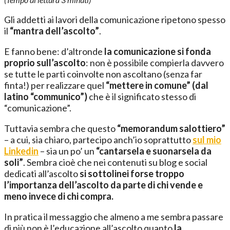
Gli addetti ai lavori della comunicazione ripetono spesso
il
“mantra dell’ascolto”
.
E fanno bene: d’altronde
la comunicazione si fonda
proprio sull’ascolto
: non è possibile compierla davvero
se tutte le parti coinvolte non ascoltano (senza far
finta!) per realizzare quel
“mettere in comune” (dal
latino “communico”)
che è il significato stesso di
“comunicazione”.
Tuttavia sembra che questo
“memorandum salottiero”
– a cui, sia chiaro, partecipo anch’io soprattutto
sul mio
Linkedin
– sia un po’ un
“cantarsela e suonarsela da
soli”
. Sembra cioè che nei contenuti su blog e social
dedicati all’ascolto
si sottolinei forse troppo
l’importanza dell’ascolto da parte di chi vende e
meno invece di chi compra.
In pratica il messaggio che almeno a me sembra passare
di più non è l’educazione all’ascolto quanto
la