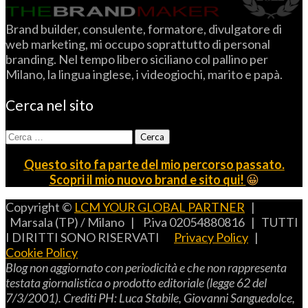
Brand builder, consulente, formatore, divulgatore di
web marketing, mi occupo soprattutto di personal
branding. Nel tempo libero siciliano col pallino per
Milano, la lingua inglese, i videogiochi, marito e papà.
Cerca nel sito
Ricerca
per:
Questo sito fa parte del mio percorso passato.
Scopri il mio nuovo brand e sito qui!
😀
Copyright ©
LCM YOUR GLOBAL PARTNER
|
Marsala (TP) / Milano | P.iva 02054880816 | TUTTI
I DIRITTI SONO RISERVATI
Privacy Policy
|
Cookie Policy
B
log non aggiornato con periodicità e che non rappresenta
testata giornalistica o prodotto editoriale (legge 62 del
7/3/2001).
C
rediti
PH: L
uca
S
tabile,
G
iovanni
S
anguedolce
,