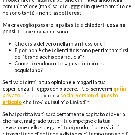
comunicazione (ma si sa, di cugggini in questo ambito ce
ne sono tanti) – non ti aspetteresti.
Ma ora voglio passare la palla a te e chiederti
cosa ne
pensi.
Le mie domande sono:
Che ci sia del vero nella mia riflessione?
E poi: non è che i clienti finiscono per rimbambirsi
dei “brand acchiappa fiducia”?
Come si rendono consapevoli di ciò che
acquistano?
Se ti va di dirmi la tua opinione e magari la tua
esperienza
, ti leggo con piacere. Puoi scrivermi
qui in
privato
o in pubblico alla
social version di questo
articolo
che trovi qui sul mio Linkedin.
Se hai partita iva ti sarà certamente capitato di aver a
che fare, malgrado tutto il tuo impegno e la tua
devozione nello spiegare i tuoi prodotti o servizi, di
ritrovarti con clienti che a distanza di tempo non solo ti