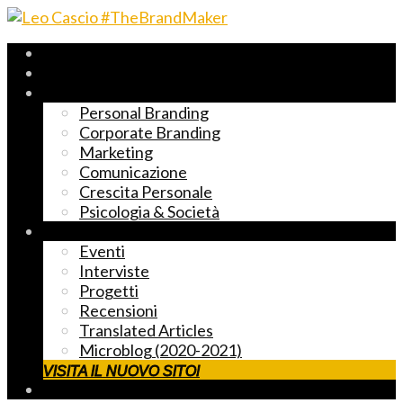
Archivio 2017-2023
Fast Reading
Temi principali
Personal Branding
Corporate Branding
Marketing
Comunicazione
Crescita Personale
Psicologia & Società
Altre cose markettose
Eventi
Interviste
Progetti
Recensioni
Translated Articles
Microblog (2020-2021)
VISITA IL NUOVO SITO!