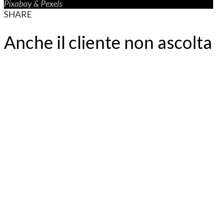
P
ixabay
& P
exels
SHARE
Anche il cliente non ascolta