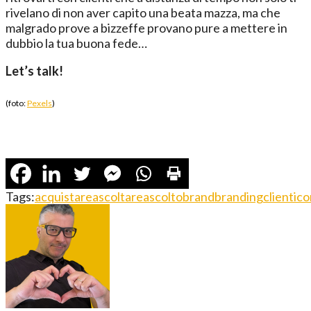
rivelano di non aver capito una beata mazza, ma che
malgrado prove a bizzeffe provano pure a mettere in
dubbio la tua buona fede…
Let’s talk!
(foto:
Pexels
)
Tags:
acquistare
ascoltare
ascolto
brand
branding
clienti
co