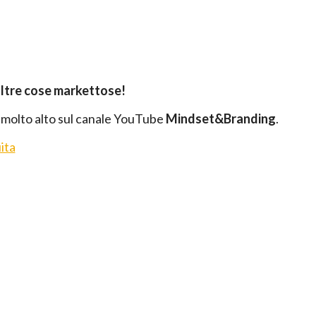
altre cose markettose!
 molto alto sul canale YouTube
Mindset&Branding
.