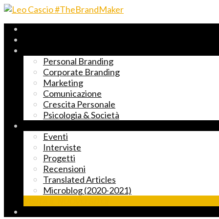
Archivio 2017-2023
Fast Reading
Temi principali
Personal Branding
Corporate Branding
Marketing
Comunicazione
Crescita Personale
Psicologia & Società
Altre cose markettose
Eventi
Interviste
Progetti
Recensioni
Translated Articles
Microblog (2020-2021)
VISITA IL NUOVO SITO!