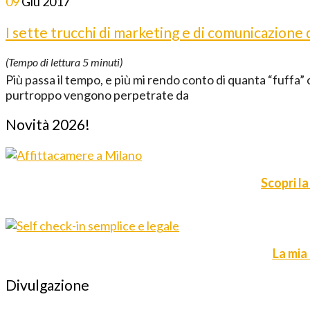
09
Giu
2017
I sette trucchi di marketing e di comunicazione
(Tempo di lettura
5
minuti)
Più passa il tempo, e più mi rendo conto di quanta “fuffa” c
purtroppo vengono perpetrate da
Novità 2026!
Scopri la
La mia
Divulgazione