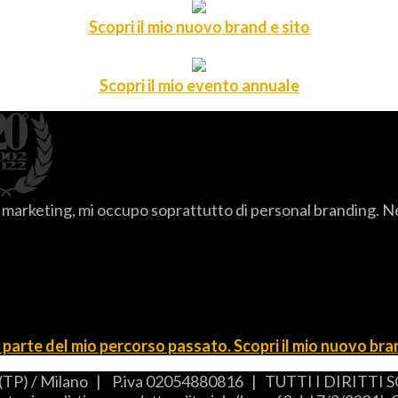
Scopri il mio nuovo brand e sito
Scopri il mio evento annuale
arketing, mi occupo soprattutto di personal branding. Nel t
parte del mio percorso passato. Scopri il mio nuovo bran
(TP) / Milano | P.iva 02054880816 | TUTTI I DIRIT