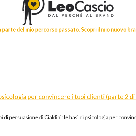
 parte del mio percorso passato. Scopri il mio nuovo bran
i psicologia per convincere i tuoi clienti (parte 2 di
 di persuasione di Cialdini: le basi di psicologia per convince