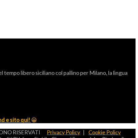
empo libero siciliano col pallino per Milano, la lingua
d e sito qui!
😀
TI SONO RISERVATI
Privacy Policy
|
Cookie Policy