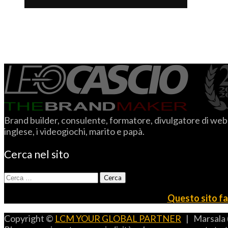
Brand builder, consulente, formatore, divulgatore di web m
inglese, i videogiochi, marito e papà.
Cerca nel sito
Ricerca
per:
Questo sito fa 
Copyright ©
LCM YOUR GLOBAL PARTNER
| Marsala 