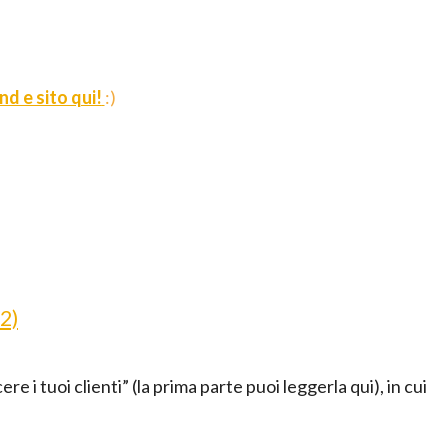
d e sito qui!
:)
 2)
re i tuoi clienti” (la prima parte puoi leggerla qui), in cui