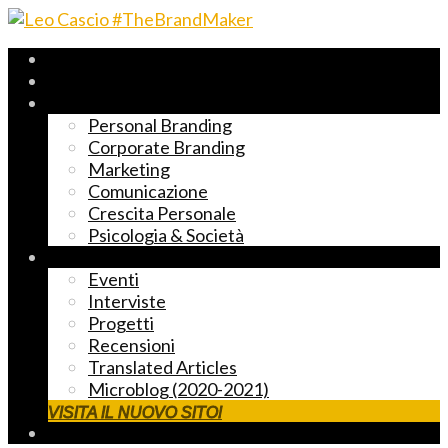
Archivio 2017-2023
Fast Reading
Temi principali
Personal Branding
Corporate Branding
Marketing
Comunicazione
Crescita Personale
Psicologia & Società
Altre cose markettose
Eventi
Interviste
Progetti
Recensioni
Translated Articles
Microblog (2020-2021)
VISITA IL NUOVO SITO!