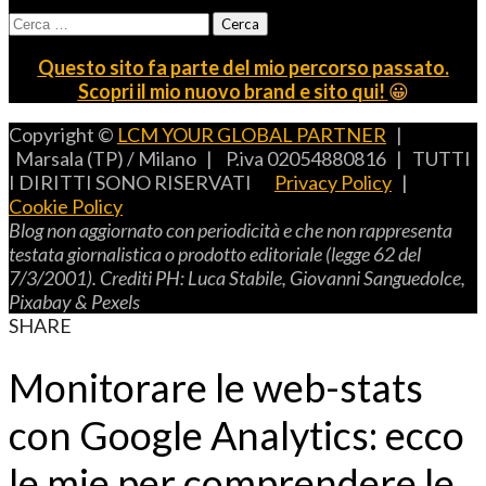
Ricerca
per:
Questo sito fa parte del mio percorso passato.
Scopri il mio nuovo brand e sito qui!
😀
Copyright ©
LCM YOUR GLOBAL PARTNER
|
Marsala (TP) / Milano | P.iva 02054880816 | TUTTI
I DIRITTI SONO RISERVATI
Privacy Policy
|
Cookie Policy
B
log non aggiornato con periodicità e che non rappresenta
testata giornalistica o prodotto editoriale (legge 62 del
7/3/2001).
C
rediti
PH: L
uca
S
tabile,
G
iovanni
S
anguedolce
,
P
ixabay
& P
exels
SHARE
Monitorare le web-stats
con Google Analytics: ecco
le mie per comprendere le