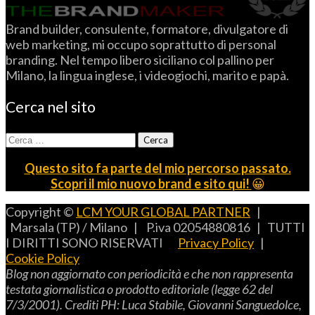
Brand builder, consulente, formatore, divulgatore di
web marketing, mi occupo soprattutto di personal
branding. Nel tempo libero siciliano col pallino per
Milano, la lingua inglese, i videogiochi, marito e papà.
Cerca nel sito
Ricerca
per:
Questo sito fa parte del mio percorso passato.
Scopri il mio nuovo brand e sito qui!
😀
Copyright ©
LCM YOUR GLOBAL PARTNER
|
Marsala (TP) / Milano | P.iva 02054880816 | TUTTI
I DIRITTI SONO RISERVATI
Privacy Policy
|
Cookie Policy
B
log non aggiornato con periodicità e che non rappresenta
testata giornalistica o prodotto editoriale (legge 62 del
7/3/2001).
C
rediti
PH: L
uca
S
tabile,
G
iovanni
S
anguedolce
,