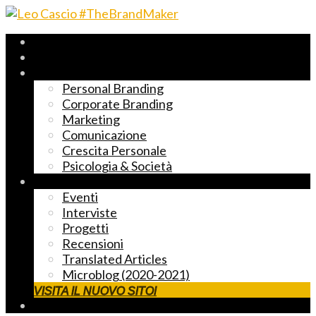
Archivio 2017-2023
Fast Reading
Temi principali
Personal Branding
Corporate Branding
Marketing
Comunicazione
Crescita Personale
Psicologia & Società
Altre cose markettose
Eventi
Interviste
Progetti
Recensioni
Translated Articles
Microblog (2020-2021)
VISITA IL NUOVO SITO!