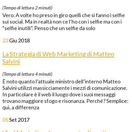
(Tempo di lettura
2
minuti)
Vero. A volte ho preso in giro quelli che si fanno i selfie
sui social. Ma in realtà non ce l’ho con i selfie ma con i
“selfie inutili”. Penso che un selfie da solo
22
Giu
2018
La Strategia di Web Marketing di Matteo
Salvini
(Tempo di lettura
4
minuti)
È noto quanto l’attuale ministro dell’interno Matteo
Salvini utilizzi massicciamente i mezzi di comunicazione.
In particolare è il web il luogo dove i suoi messaggi
trovano maggiore sfogo e risonanza. Perché? Semplice:
qui, a differenza
05
Set
2017