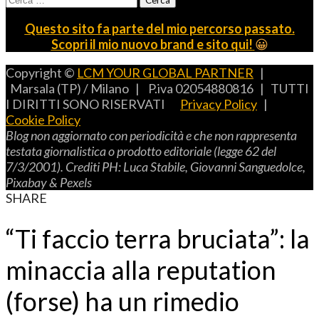
per:
Questo sito fa parte del mio percorso passato.
Scopri il mio nuovo brand e sito qui!
😀
Copyright ©
LCM YOUR GLOBAL PARTNER
|
Marsala (TP) / Milano | P.iva 02054880816 | TUTTI
I DIRITTI SONO RISERVATI
Privacy Policy
|
Cookie Policy
B
log non aggiornato con periodicità e che non rappresenta
testata giornalistica o prodotto editoriale (legge 62 del
7/3/2001).
C
rediti
PH: L
uca
S
tabile,
G
iovanni
S
anguedolce
,
P
ixabay
& P
exels
SHARE
“Ti faccio terra bruciata”: la
minaccia alla reputation
(forse) ha un rimedio