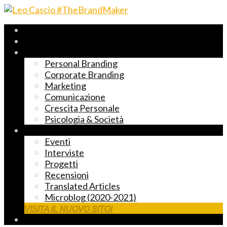
Archivio 2017-2023
Fast Reading
Temi principali
Personal Branding
Corporate Branding
Marketing
Comunicazione
Crescita Personale
Psicologia & Società
Altre cose markettose
Eventi
Interviste
Progetti
Recensioni
Translated Articles
Microblog (2020-2021)
VISITA IL NUOVO SITO!