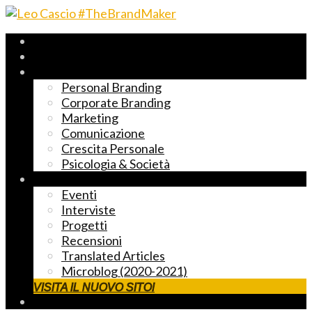
Archivio 2017-2023
Fast Reading
Temi principali
Personal Branding
Corporate Branding
Marketing
Comunicazione
Crescita Personale
Psicologia & Società
Altre cose markettose
Eventi
Interviste
Progetti
Recensioni
Translated Articles
Microblog (2020-2021)
VISITA IL NUOVO SITO!