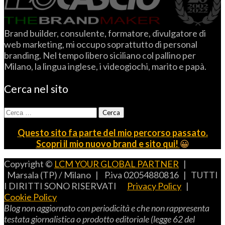
Brand builder, consulente, formatore, divulgatore di
web marketing, mi occupo soprattutto di personal
branding. Nel tempo libero siciliano col pallino per
Milano, la lingua inglese, i videogiochi, marito e papà.
Cerca nel sito
Ricerca
per:
Questo sito fa parte del mio percorso passato.
Scopri il mio nuovo brand e sito qui!
😀
Copyright ©
LCM YOUR GLOBAL PARTNER
|
Marsala (TP) / Milano | P.iva 02054880816 | TUTTI
I DIRITTI SONO RISERVATI
Privacy Policy
|
Cookie Policy
B
log non aggiornato con periodicità e che non rappresenta
testata giornalistica o prodotto editoriale (legge 62 del