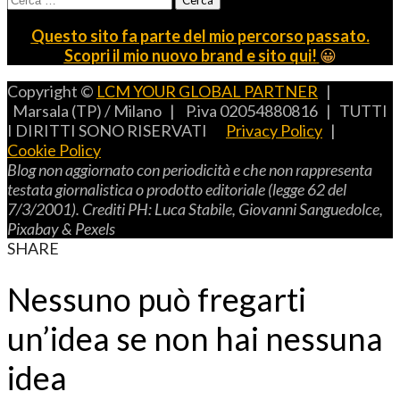
per:
Questo sito fa parte del mio percorso passato.
Scopri il mio nuovo brand e sito qui!
😀
Copyright ©
LCM YOUR GLOBAL PARTNER
|
Marsala (TP) / Milano | P.iva 02054880816 | TUTTI
I DIRITTI SONO RISERVATI
Privacy Policy
|
Cookie Policy
B
log non aggiornato con periodicità e che non rappresenta
testata giornalistica o prodotto editoriale (legge 62 del
7/3/2001).
C
rediti
PH: L
uca
S
tabile,
G
iovanni
S
anguedolce
,
P
ixabay
& P
exels
SHARE
Nessuno può fregarti
un’idea se non hai nessuna
idea