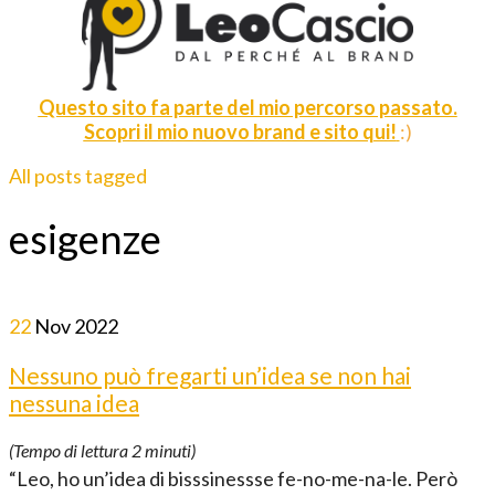
Questo sito fa parte del mio percorso passato.
Scopri il mio nuovo brand e sito qui!
:)
All posts tagged
esigenze
22
Nov
2022
Nessuno può fregarti un’idea se non hai
nessuna idea
(Tempo di lettura
2
minuti)
“Leo, ho un’idea di bisssinessse fe-no-me-na-le. Però