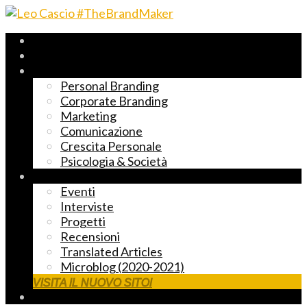
Archivio 2017-2023
Fast Reading
Temi principali
Personal Branding
Corporate Branding
Marketing
Comunicazione
Crescita Personale
Psicologia & Società
Altre cose markettose
Eventi
Interviste
Progetti
Recensioni
Translated Articles
Microblog (2020-2021)
VISITA IL NUOVO SITO!