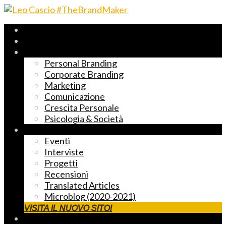
Archivio 2017-2023
Fast Reading
Temi principali
Personal Branding
Corporate Branding
Marketing
Comunicazione
Crescita Personale
Psicologia & Società
Altre cose markettose
Eventi
Interviste
Progetti
Recensioni
Translated Articles
Microblog (2020-2021)
VISITA IL NUOVO SITO!