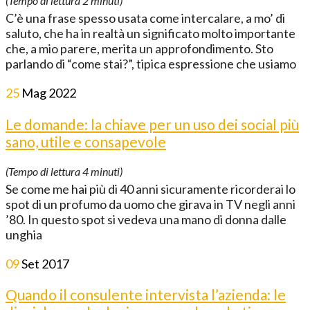
(Tempo di lettura
2
minuti)
C’è una frase spesso usata come intercalare, a mo’ di
saluto, che ha in realtà un significato molto importante
che, a mio parere, merita un approfondimento. Sto
parlando di “come stai?”, tipica espressione che usiamo
25
Mag
2022
Le domande: la chiave per un uso dei social più
sano, utile e consapevole
(Tempo di lettura
4
minuti)
Se come me hai più di 40 anni sicuramente ricorderai lo
spot di un profumo da uomo che girava in TV negli anni
’80. In questo spot si vedeva una mano di donna dalle
unghia
09
Set
2017
Quando il consulente intervista l’azienda: le