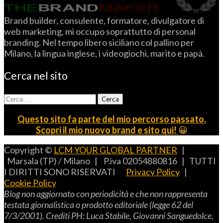
Brand builder, consulente, formatore, divulgatore di
web marketing, mi occupo soprattutto di personal
branding. Nel tempo libero siciliano col pallino per
Milano, la lingua inglese, i videogiochi, marito e papà.
Cerca nel sito
Ricerca
per:
Questo sito fa parte del mio percorso passato.
Scopri il mio nuovo brand e sito qui!
😀
Copyright ©
LCM YOUR GLOBAL PARTNER
|
Marsala (TP) / Milano | P.iva 02054880816 | TUTTI
I DIRITTI SONO RISERVATI
Privacy Policy
|
Cookie Policy
B
log non aggiornato con periodicità e che non rappresenta
testata giornalistica o prodotto editoriale (legge 62 del
7/3/2001).
C
rediti
PH: L
uca
S
tabile,
G
iovanni
S
anguedolce
,