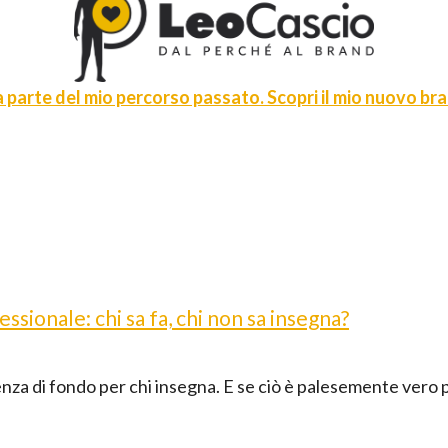
 parte del mio percorso passato. Scopri il mio nuovo bran
sionale: chi sa fa, chi non sa insegna?
nza di fondo per chi insegna. E se ciò è palesemente vero p