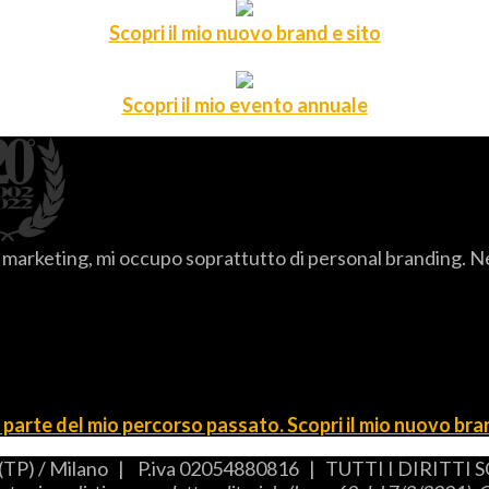
Scopri il mio nuovo brand e sito
Scopri il mio evento annuale
arketing, mi occupo soprattutto di personal branding. Nel t
parte del mio percorso passato. Scopri il mio nuovo bran
(TP) / Milano | P.iva 02054880816 | TUTTI I DIRIT