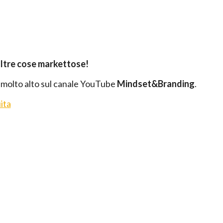
altre cose markettose!
 molto alto sul canale YouTube
Mindset&Branding
.