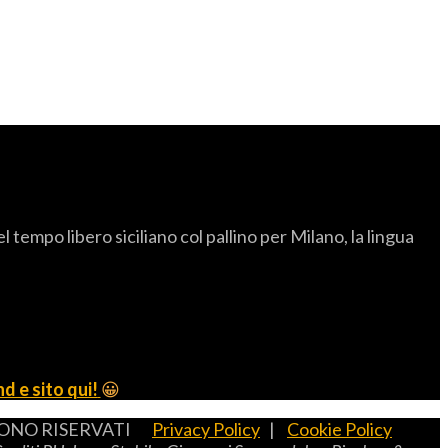
empo libero siciliano col pallino per Milano, la lingua
d e sito qui!
😀
TI SONO RISERVATI
Privacy Policy
|
Cookie Policy