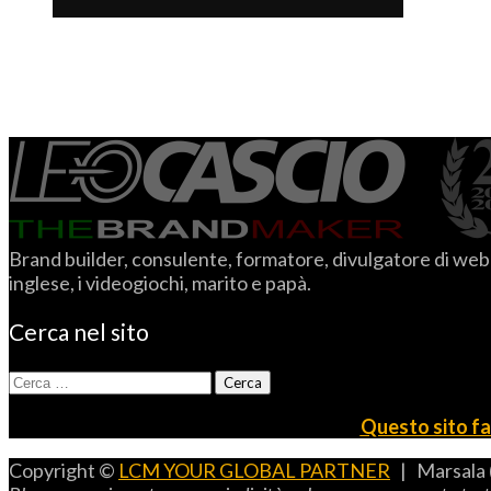
Brand builder, consulente, formatore, divulgatore di web m
inglese, i videogiochi, marito e papà.
Cerca nel sito
Ricerca
per:
Questo sito fa 
Copyright ©
LCM YOUR GLOBAL PARTNER
| Marsala 