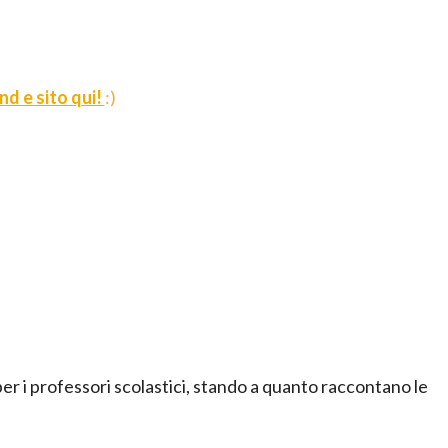
d e sito qui!
:)
er i professori scolastici, stando a quanto raccontano le