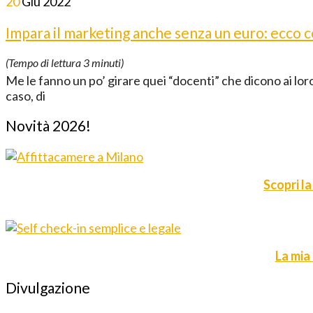
20
Giu
2022
Impara il marketing anche senza un euro: ecco 
(Tempo di lettura
3
minuti)
Me le fanno un po’ girare quei “docenti” che dicono ai loro 
caso, di
Novità 2026!
Scopri la
La mia
Divulgazione