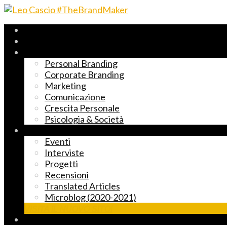
Archivio 2017-2023
Fast Reading
Temi principali
Personal Branding
Corporate Branding
Marketing
Comunicazione
Crescita Personale
Psicologia & Società
Altre cose markettose
Eventi
Interviste
Progetti
Recensioni
Translated Articles
Microblog (2020-2021)
VISITA IL NUOVO SITO!