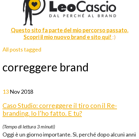
Questo sito fa parte del mio percorso passato.
Scopri il mio nuovo brand e sito qui!
:)
All posts tagged
correggere brand
13
Nov
2018
Caso Studio: correggere il tiro con il Re-
branding. Io l’ho fatto. E tu?
(Tempo di lettura
3
minuti)
Oggi è un giorno importante. Sì, perché dopo alcuni anni