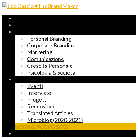
Archivio 2017-2023
Fast Reading
Temi principali
Personal Branding
Corporate Branding
Marketing
Comunicazione
Crescita Personale
Psicologia & Società
Altre cose markettose
Eventi
Interviste
Progetti
Recensioni
Translated Articles
Microblog (2020-2021)
VISITA IL NUOVO SITO!