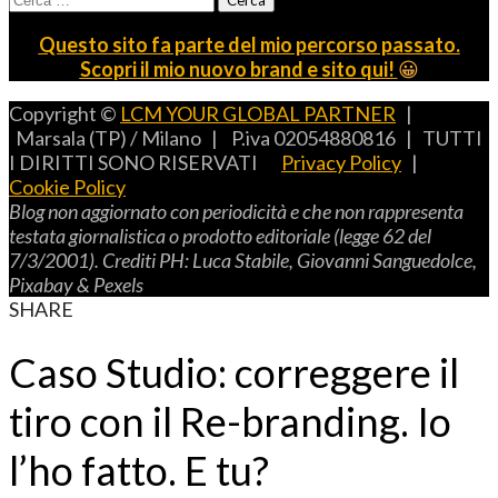
per:
Questo sito fa parte del mio percorso passato.
Scopri il mio nuovo brand e sito qui!
😀
Copyright ©
LCM YOUR GLOBAL PARTNER
|
Marsala (TP) / Milano | P.iva 02054880816 | TUTTI
I DIRITTI SONO RISERVATI
Privacy Policy
|
Cookie Policy
B
log non aggiornato con periodicità e che non rappresenta
testata giornalistica o prodotto editoriale (legge 62 del
7/3/2001).
C
rediti
PH: L
uca
S
tabile,
G
iovanni
S
anguedolce
,
P
ixabay
& P
exels
SHARE
Caso Studio: correggere il
tiro con il Re-branding. Io
l’ho fatto. E tu?