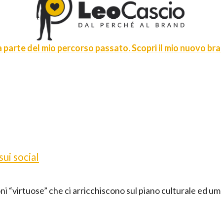
 parte del mio percorso passato. Scopri il mio nuovo bran
ui social
zioni “virtuose” che ci arricchiscono sul piano culturale ed