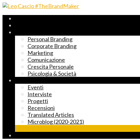
Archivio 2017-2023
Fast Reading
Temi principali
Personal Branding
Corporate Branding
Marketing
Comunicazione
Crescita Personale
Psicologia & Società
Altre cose markettose
Eventi
Interviste
Progetti
Recensioni
Translated Articles
Microblog (2020-2021)
VISITA IL NUOVO SITO!