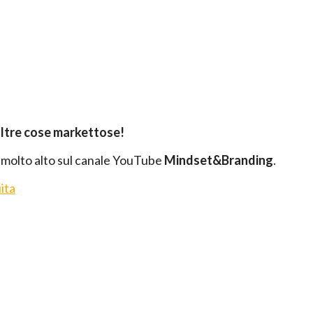
altre cose markettose!
 molto alto sul canale YouTube
Mindset&Branding
.