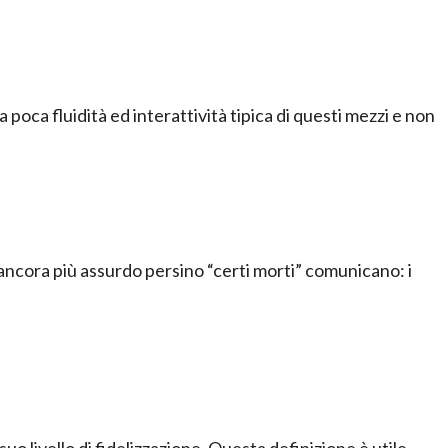
 poca fluidità ed interattività tipica di questi mezzi e non
ncora più assurdo persino “certi morti” comunicano: i
uo livello di fidelizzazione. Questa definizione è utile