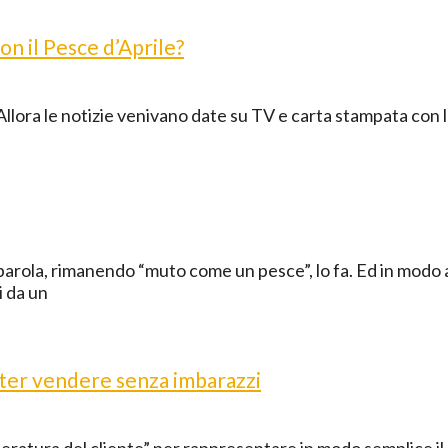
on il Pesce d’Aprile?
 Allora le notizie venivano date su TV e carta stampata con la
arola, rimanendo “muto come un pesce”, lo fa. Ed in modo a
i da un
oter vendere senza imbarazzi
peratura del cliente” per rappresentare in modo semplice il s