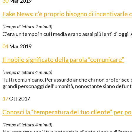
30
Mar
2019
Fake News: c’è proprio bisogno di incentivarle c
(Tempo di lettura
2
minuti)
C’era un tempo in cui i media erano assai più lenti di oggi.
04
Mar
2019
Il nobile significato della parola “comunicare”
(Tempo di lettura
4
minuti)
Tutti comunicano. Per assurdo anche chi non proferisce p
grandi personaggi dell’umanità, nonostante siano defunt
17
Ott
2017
Conosci la “temperatura del tuo cliente” per p
(Tempo di lettura
4
minuti)
Nel rapporto con il tuo potenziale cliente si parla di “tem