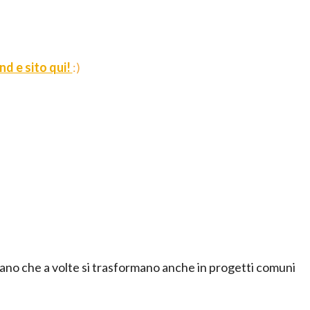
d e sito qui!
:)
 umano che a volte si trasformano anche in progetti comuni