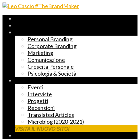
Archivio 2017-2023
Fast Reading
Temi principali
Personal Branding
Corporate Branding
Marketing
Comunicazione
Crescita Personale
Psicologia & Società
Altre cose markettose
Eventi
Interviste
Progetti
Recensioni
Translated Articles
Microblog (2020-2021)
VISITA IL NUOVO SITO!