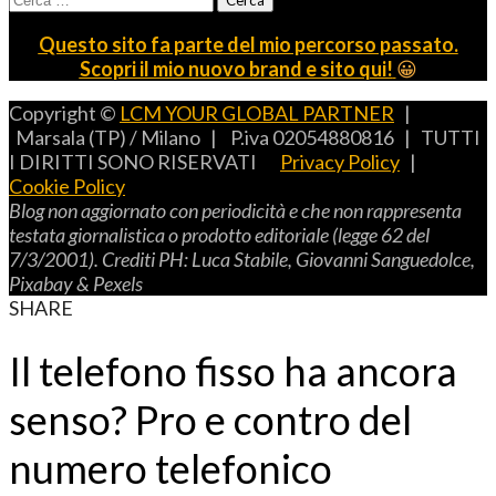
per:
Questo sito fa parte del mio percorso passato.
Scopri il mio nuovo brand e sito qui!
😀
Copyright ©
LCM YOUR GLOBAL PARTNER
|
Marsala (TP) / Milano | P.iva 02054880816 | TUTTI
I DIRITTI SONO RISERVATI
Privacy Policy
|
Cookie Policy
B
log non aggiornato con periodicità e che non rappresenta
testata giornalistica o prodotto editoriale (legge 62 del
7/3/2001).
C
rediti
PH: L
uca
S
tabile,
G
iovanni
S
anguedolce
,
P
ixabay
& P
exels
SHARE
Il telefono fisso ha ancora
senso? Pro e contro del
numero telefonico