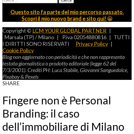
per:
Questo sito fa parte del mio percorso passato.
Scopri il mio nuovo brand e sito qui!
😀
Copyright ©
LCM YOUR GLOBAL PARTNER
|
Marsala (TP) / Milano | P.iva 02054880816 | TUTTI
I DIRITTI SONO RISERVATI
Privacy Policy
|
Cookie Policy
B
log non aggiornato con periodicità e che non rappresenta
testata giornalistica o prodotto editoriale (legge 62 del
7/3/2001).
C
rediti
PH: L
uca
S
tabile,
G
iovanni
S
anguedolce
,
P
ixabay
& P
exels
SHARE
Fingere non è Personal
Branding: il caso
dell’immobiliare di Milano