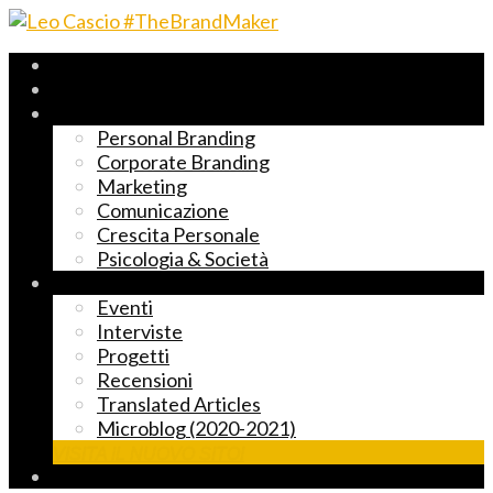
Archivio 2017-2023
Fast Reading
Temi principali
Personal Branding
Corporate Branding
Marketing
Comunicazione
Crescita Personale
Psicologia & Società
Altre cose markettose
Eventi
Interviste
Progetti
Recensioni
Translated Articles
Microblog (2020-2021)
VISITA IL NUOVO SITO!